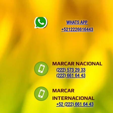
WHATS APP
+5212226616443
MARCAR NACIONAL
(222) 573 29 33
(222) 661 64 43
MARCAR
INTERNACIONAL
+52 (222) 661 64 43