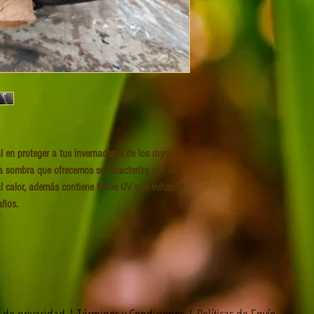
 en proteger a tus invernaderos de los rayos 
la sombra que ofrecemos se caracteriza por su 
l calor, además contiene filtros UV que evitan el 
años.