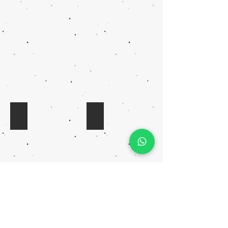
40-
25-
40
35
7-40-17
9-45-15
Formula
Formula
inicio
inicio
7-
9-
40-
45-
17
15