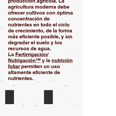
producción agrícola. La
agricultura moderna debe
ofrecer cultivos con óptima
concentración de
nutrientes en todo el ciclo
de crecimiento, de la forma
más eficiente posible, y sin
degradar el suelo y los
recursos de agua.
La
Fertirrigación/
Nutrigación™
y la
nutrición
foliar
permiten un uso
altamente eficiente de
nutrientes.
0-40-40
4-25-35
Formula
Formula
finalizacion
finalizacion
0-
4-